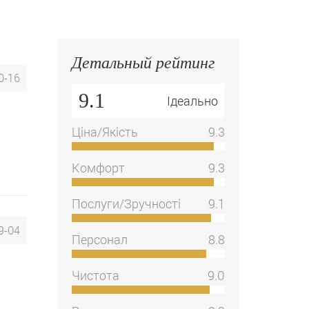
Детальный рейтинг
0-16
9.1
Ідеально
Ціна/Якість
9.3
Комфорт
9.3
Послуги/Зручності
9.1
9-04
Персонал
8.8
Чистота
9.0