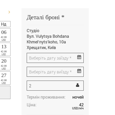
Деталі броні *
Нд
Студіо
06
Вул. Vulytsya Bohdana
42.00
USD
Khmelʹnytsʹkoho, 10а
13
Хрещатик, Київ
42.00
USD
20
42.00
USD
27
42.00
USD
Термін проживання:
ночей
Ціна:
42
USD
/ніч