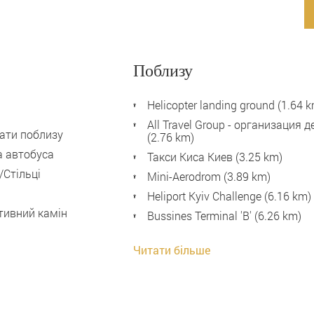
Поблизу
Обідній стіл
Helicopter landing ground (1.64 
Електричний чайник
All Travel Group - организация
ати поблизу
(2.76 km)
Електричний бойлер
а автобуса
Такси Киса Киев (3.25 km)
Безкоштовний Wi-Fi
/Стільці
Mini-Aerodrom (3.89 km)
Продуктовий магазин
Heliport Kyiv Challenge (6.16 km)
неподалік
тивний камін
Bussines Terminal 'B' (6.26 km)
Читати більше