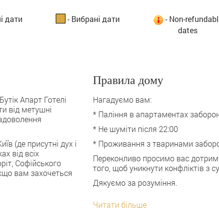
і дати
- Вибрані дати
- Non-refundabl
dates
Правила дому
Бутік Апарт Готелі
посидіти в кафе, ресторані або піти 
Нагадуємо вам:
ти від метушні
знаходяться поблизу від готелю.
* Паління в апартаментах заборо
задоволення
Дизайн делюкс студіо апартаментів 
* Не шуміти після 22:00
декором ідеально підходить для су
їв (де присутні дух і
мандрівника.
* Проживання з тваринами забор
ах від всіх
До ваших послуг величезне двоспа
Переконливо просимо вас дотрим
ріт, Софійського
телевізор з дивовижною підбіркою ка
того, щоб уникнути конфліктів з с
Якщо вам захочеться
німецькі та французькі канали, вклю
Дякуємо за розуміння.
т.д .), гардеробна (в т. ч. шафа і к
Читати більше