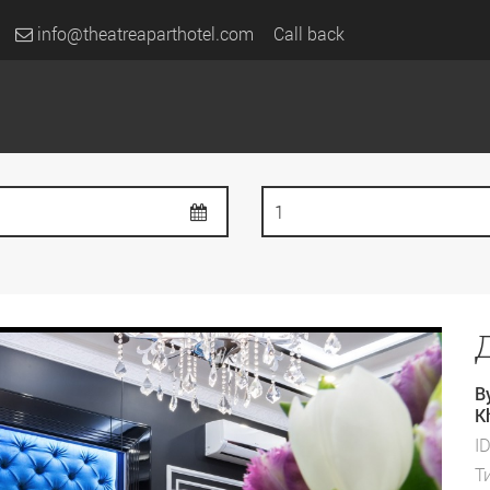
info@theatreaparthotel.com
Call back
В
K
I
Т