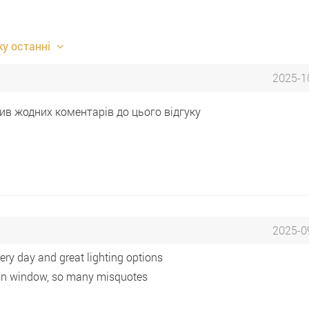
у останні
2025-1
ив жодних коментарів до цього відгуку
2025-0
ery day and great lighting options
on window, so many misquotes