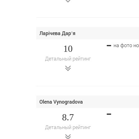
Ларічева Дарʼя
на фото н
10
Детальный рейтинг
Olena Vynogradova
8.7
Детальный рейтинг