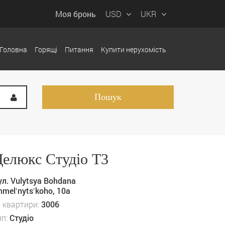
Моя бронь
USD
UKR
Головна
Горящі
Питання
Купити нерухомість
Делюкс Студіо Т3
ул. Vulytsya Bohdana
hmelʹnytsʹkoho, 10а
D квартири:
3006
ип:
Студіо