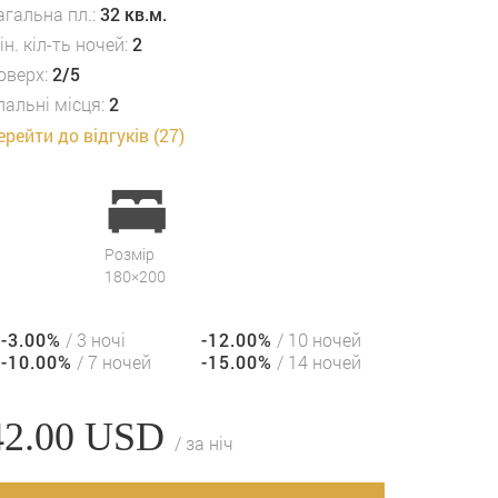
агальна пл.:
32 кв.м.
ін. кіл-ть ночей:
2
оверх:
2/5
пальні місця:
2
ерейти до відгуків (27)
Розмір
180×200
-3.00%
/ 3 ночі
-12.00%
/ 10 ночей
-10.00%
/ 7 ночей
-15.00%
/ 14 ночей
42.00
USD
/ за ніч