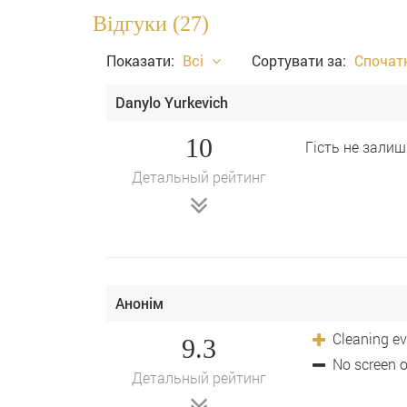
Відгуки (27)
Показати:
Всі
Сортувати за:
Cпочатк
Danylo Yurkevich
10
Гість не залиш
Детальный рейтинг
Анонім
Cleaning ev
9.3
No screen 
Детальный рейтинг