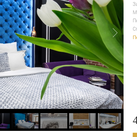
З
М
П
С
П