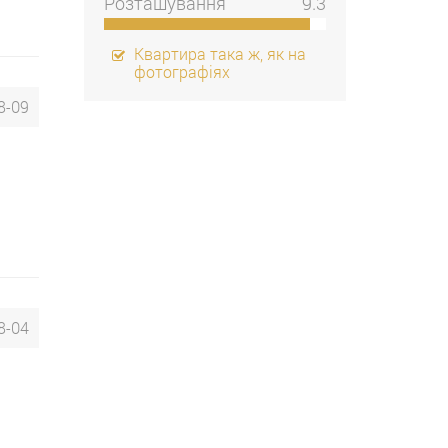
Розташування
9.3
Квартира така ж, як на
фотографіях
8-09
8-04