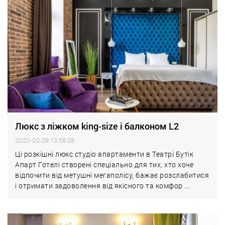
Люкс з ліжком king-size і балконом L2
2020-02-28 13:58:28
Ці розкішні люкс студіо апартаменти в Театрі Бутік
Апарт Готелі створені спеціально для тих, хто хоче
відпочити від метушні мегаполісу, бажає розслабитися
і отримати задоволення від якісного та комфор ...