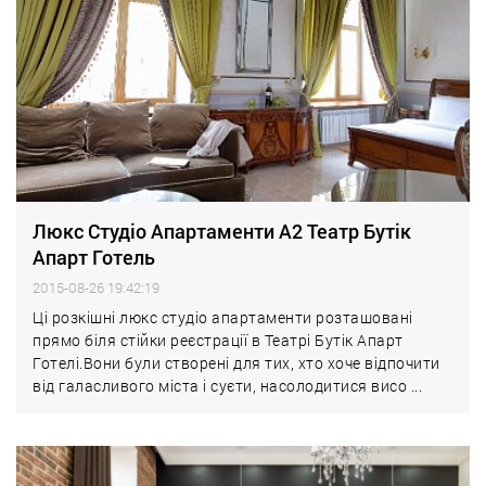
Люкс Студіо Апартаменти А2 Театр Бутік
Апарт Готель
2015-08-26 19:42:19
Ці розкішні люкс студіо апартаменти розташовані
прямо біля стійки реєстрації в Театрі Бутік Апарт
Готелі.Вони були створені для тих, хто хоче відпочити
від галасливого міста і суєти, насолодитися висо ...