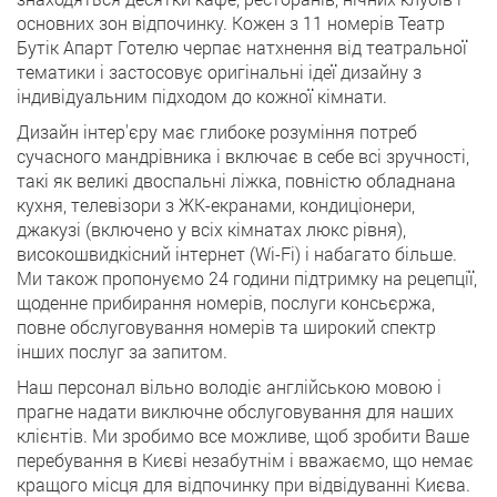
основних зон відпочинку. Кожен з 11 номерів Театр
Бутік Апарт Готелю черпає натхнення від театральної
тематики і застосовує оригінальні ідеї дизайну з
індивідуальним підходом до кожної кімнати.
Дизайн інтер'єру має глибоке розуміння потреб
сучасного мандрівника і включає в себе всі зручності,
такі як великі двоспальні ліжка, повністю обладнана
кухня, телевізори з ЖК-екранами, кондиціонери,
джакузі (включено у всіх кімнатах люкс рівня),
високошвидкісний інтернет (Wi-Fi) і набагато більше.
Ми також пропонуємо 24 години підтримку на рецепції,
щоденне прибирання номерів, послуги консьєржа,
повне обслуговування номерів та широкий спектр
інших послуг за запитом.
Наш персонал вільно володіє англійською мовою і
прагне надати виключне обслуговування для наших
клієнтів. Ми зробимо все можливе, щоб зробити Ваше
перебування в Києві незабутнім і вважаємо, що немає
кращого місця для відпочинку при відвідуванні Києва.