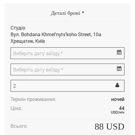
Деталі броні *
Студіо
Вул. Bohdana Khmel'nyts'koho Street, 10а
Хрещатик, Київ
Термін проживання:
ночей
Ціна:
44
USD
/ніч
88
USD
Всього: