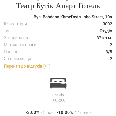
Театр Бутік Апарт Готель
Вул. Bohdana Khmel'nyts'koho Street, 10а
ID квартири:
3002
Тип:
Студіо
Загальна пл.:
37 кв.м.
Мін. кіл-ть ночей:
2
Поверх:
3/5
Спальні місця:
2
Перейти до відгуків (41)
Розмір
160×200
-3.00%
/ 3 ночі
-10.00%
/ 7 ночей