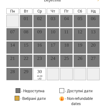
Пн
Вт
Ср
Чт
Пт
Сб
Нд
01
02
03
04
05
06
07
08
09
10
11
12
13
14
15
16
17
18
19
20
21
22
23
24
25
26
27
28
29
30
44.00
USD
- Недоступна
- Доступні дати
- Вибрані дати
- Non-refundable
dates